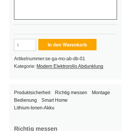
Modern
In den Warenkorb
Elektrorollo
Abdunklung
Artikelnummer:
se-ga-mo-ab-db-01
dunkelblau
Kategorie:
Modern Elektrorollo Abdunklung
Menge
Produktsicherheit
Richtig messen
Montage
Bedienung
Smart Home
Lithium-Ionen-Akku
Richtig messen