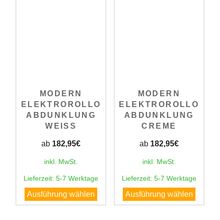
MODERN
MODERN
ELEKTROROLLO
ELEKTROROLLO
ABDUNKLUNG
ABDUNKLUNG
WEISS
CREME
ab
182,95
€
ab
182,95
€
inkl. MwSt.
inkl. MwSt.
Lieferzeit:
5-7 Werktage
Lieferzeit:
5-7 Werktage
Dieses
Dieses
Ausführung wählen
Ausführung wählen
Produkt
Produk
weist
weist