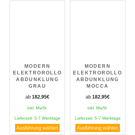
mehrere
mehrer
Varianten
Varian
auf.
auf.
Die
Die
Optionen
Option
können
könne
auf
auf
der
der
MODERN
MODERN
Produktseite
Produk
ELEKTROROLLO
ELEKTROROLLO
gewählt
gewähl
ABDUNKLUNG
ABDUNKLUNG
werden
werde
GRAU
MOCCA
ab
182,95
€
ab
182,95
€
inkl. MwSt.
inkl. MwSt.
Lieferzeit:
5-7 Werktage
Lieferzeit:
5-7 Werktage
Dieses
Dieses
Ausführung wählen
Ausführung wählen