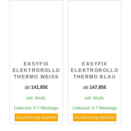
mehrere
mehrer
Varianten
Varian
auf.
auf.
Die
Die
Optionen
Option
können
könne
auf
auf
der
der
EASYFIX
EASYFIX
Produktseite
Produk
ELEKTROROLLO
ELEKTROROLLO
gewählt
gewähl
THERMO WEISS
THERMO BLAU
werden
werde
ab
141,95
€
ab
147,95
€
inkl. MwSt.
inkl. MwSt.
Lieferzeit:
5-7 Werktage
Lieferzeit:
5-7 Werktage
Dieses
Dieses
Ausführung wählen
Ausführung wählen
Produkt
Produk