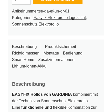
Elektrorollo
Uni
Artikelnummer:
se-ga-ef-un-or-01
orange
Kategorien:
Easyfix Elektrorollo tageslicht
,
struktur
Sonnenschutz Elektrorollo
Menge
Beschreibung
Produktsicherheit
Richtig messen
Montage
Bedienung
Smart Home
Zusatzinformationen
Lithium-Ionen-Akku
Beschreibung
EASYFIX Rollos von GARDINIA
kombiniert mit
der Technik von Sonnenschutz Elektrorollo.
Eine
funktionelle und flexible
Kombination zur