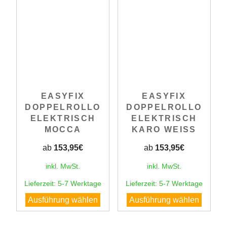
EASYFIX
EASYFIX
DOPPELROLLO
DOPPELROLLO
ELEKTRISCH
ELEKTRISCH
MOCCA
KARO WEISS
ab
153,95
€
ab
153,95
€
inkl. MwSt.
inkl. MwSt.
Lieferzeit:
5-7 Werktage
Lieferzeit:
5-7 Werktage
Dieses
Dieses
Ausführung wählen
Ausführung wählen
Produkt
Produk
weist
weist