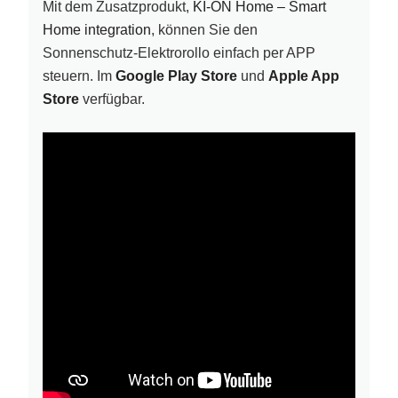
Mit dem Zusatzprodukt,
KI-ON Home – Smart
Home integration
, können Sie den
Sonnenschutz-Elektrorollo einfach per APP
steuern. Im
Google Play Store
und
Apple App
Store
verfügbar.